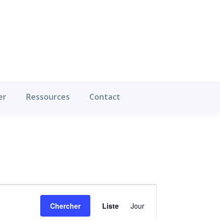
Où pratiquer
Ressources
Contact
er
Ressources
Contact
Navigation
de
Chercher
Liste
Jour