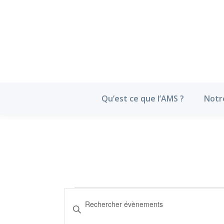
Qu’est ce que l’
Qu’est ce que l’AMS ?
Notr
Évènements
Recherche
Saisir
mot-
et