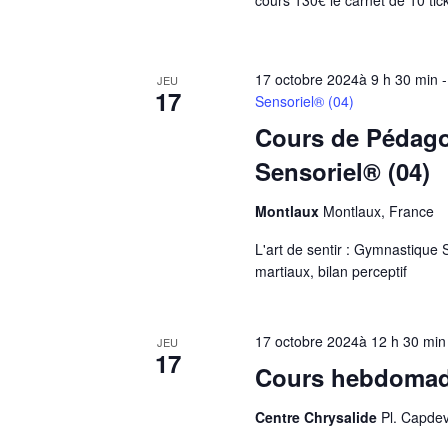
cours 130€ le carnet de 10 tic
17 octobre 2024à 9 h 30 min
JEU
17
Sensoriel® (04)
Cours de Pédagog
Sensoriel® (04)
Montlaux
Montlaux, France
L'art de sentir : Gymnastique 
martiaux, bilan perceptif
17 octobre 2024à 12 h 30 min
JEU
17
Cours hebdomad
Centre Chrysalide
Pl. Capdev