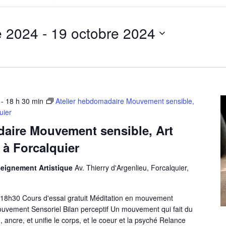
lieu.
Rechercher
pour
e 2024
 - 
19 octobre 2024
Évènements
par
lieu.
-
18 h 30 min
Atelier hebdomadaire Mouvement sensible,
uier
daire Mouvement sensible, Art
 à Forcalquier
eignement Artistique
Av. Thierry d'Argenlieu, Forcalquier,
 18h30 Cours d'essai gratuit Méditation en mouvement
uvement Sensoriel Bilan perceptif Un mouvement qui fait du
ancre, et unifie le corps, et le coeur et la psyché Relance