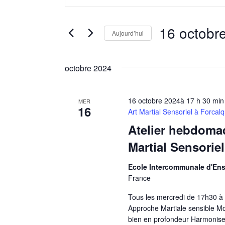
clé.
navigation
Rechercher
Évènements
16 octobr
Aujourd’hui
de
par
Sélectionnez
mot-
vues
une
clé.
octobre 2024
date.
Évènements
16 octobre 2024à 17 h 30 min
MER
16
Art Martial Sensoriel à Forcalq
Atelier hebdoma
Martial Sensoriel
Ecole Intercommunale d'Ens
France
Tous les mercredi de 17h30 à
Approche Martiale sensible Mo
bien en profondeur Harmonise, 