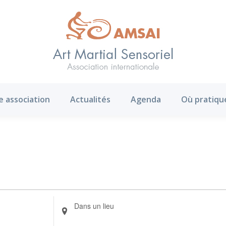
AMS ?
Notre association
Actualités
Agenda
e association
Actualités
Agenda
Où pratiqu
Renseignez
le