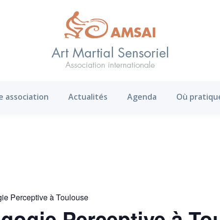
AMS ?
Notre association
Actualités
Agenda
e association
Actualités
Agenda
Où pratiqu
gie Perceptive à Toulouse
agogie Perceptive à To