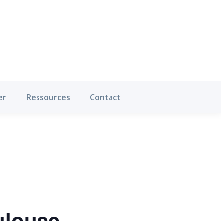
Où pratiquer
Ressources
Contact
er
Ressources
Contact
ulouse