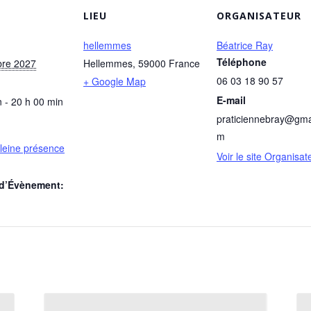
LIEU
ORGANISATEUR
hellemmes
Béatrice Ray
Téléphone
bre 2027
Hellemmes
,
59000
France
06 03 18 90 57
+ Google Map
E-mail
 - 20 h 00 min
praticiennebray@gma
m
pleine présence
Voir le site Organisat
 d’Évènement: