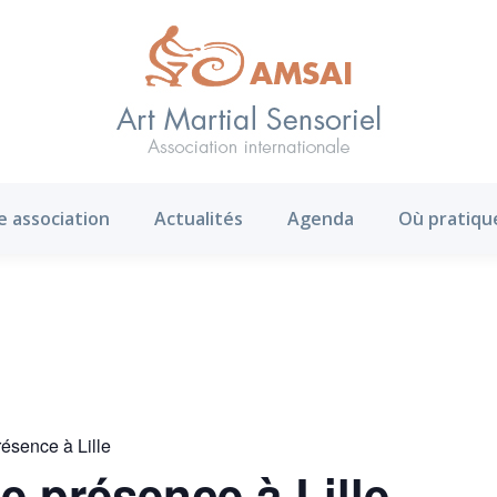
AMS ?
Notre association
Actualités
Agenda
e association
Actualités
Agenda
Où pratiqu
résence à Lille
ne présence à Lille