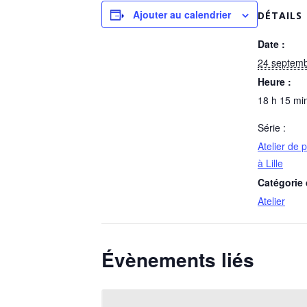
Ajouter au calendrier
DÉTAILS
Date :
24 septem
Heure :
18 h 15 min
Série :
Atelier de 
à Lille
Catégorie
Atelier
Évènements liés