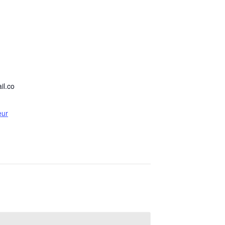
il.co
eur