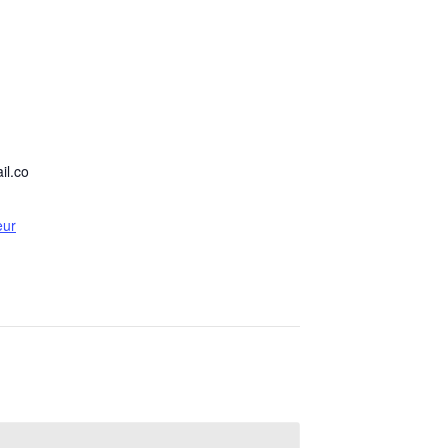
il.co
eur