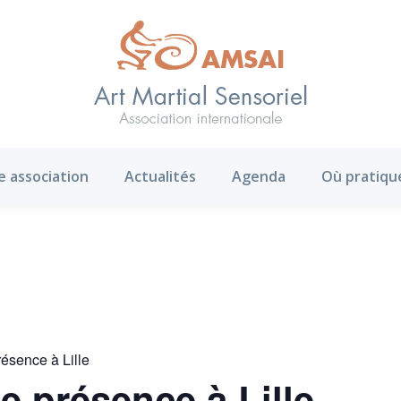
AMS ?
Notre association
Actualités
Agenda
e association
Actualités
Agenda
Où pratiqu
résence à Lille
ne présence à Lille