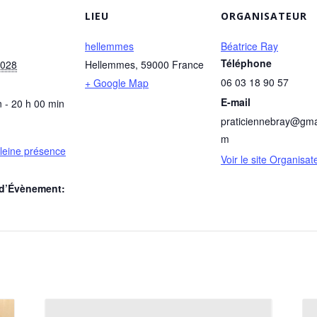
LIEU
ORGANISATEUR
hellemmes
Béatrice Ray
Téléphone
2028
Hellemmes
,
59000
France
06 03 18 90 57
+ Google Map
E-mail
 - 20 h 00 min
praticiennebray@gma
m
pleine présence
Voir le site Organisat
 d’Évènement: