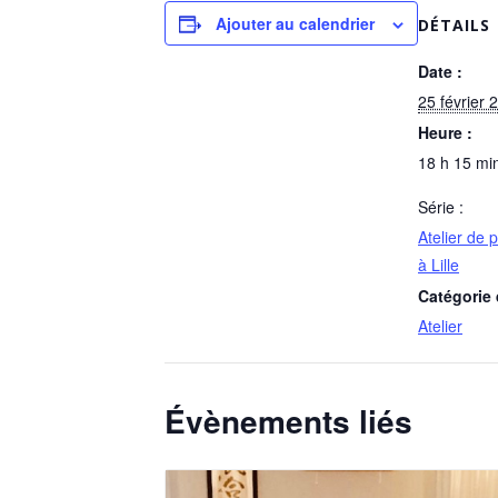
Ajouter au calendrier
DÉTAILS
Date :
25 février 
Heure :
18 h 15 min
Série :
Atelier de 
à Lille
Catégorie
Atelier
Évènements liés