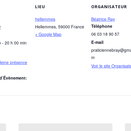
LIEU
ORGANISATEUR
hellemmes
Béatrice Ray
Téléphone
9
Hellemmes
,
59000
France
06 03 18 90 57
+ Google Map
E-mail
 - 20 h 00 min
praticiennebray@gma
m
pleine présence
Voir le site Organisat
 d’Évènement: