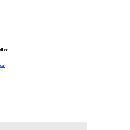
il.co
eur