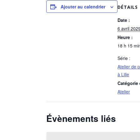
Ajouter au calendrier
DÉTAILS
Date :
6 avril 202
Heure :
18 h 15 min
Série :
Atelier de 
à Lille
Catégorie
Atelier
Évènements liés