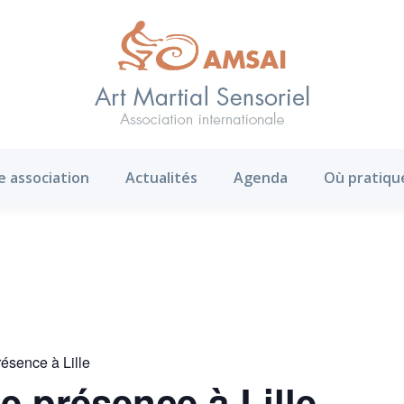
AMS ?
Notre association
Actualités
Agenda
e association
Actualités
Agenda
Où pratiqu
résence à Lille
ne présence à Lille