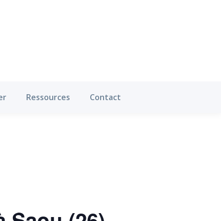
Où pratiquer
Ressources
Contact
er
Ressources
Contact
à Saou (26)