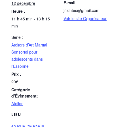
E-mail
12 décembre
jr.sintes@gmail.com
Heure :
Voir le site Organisateur
11 h 45 min - 13 h 15
min
Série :
Ateliers d’Art Martial
Sensoriel pour
adolescents dans
l’Essonne
Prix :
20€
Catégorie
d’Évènement:
Atelier
LIEU
62 RUE DE PARIS