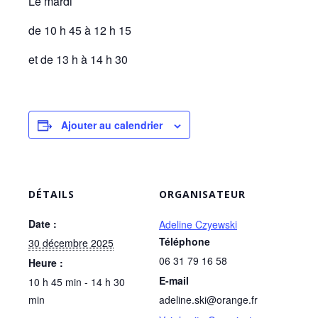
Le mardi
de 10 h 45 à 12 h 15
et de 13 h à 14 h 30
Ajouter au calendrier
DÉTAILS
ORGANISATEUR
Date :
Adeline Czyewski
Téléphone
30 décembre 2025
06 31 79 16 58
Heure :
E-mail
10 h 45 min - 14 h 30
min
adeline.ski@orange.fr