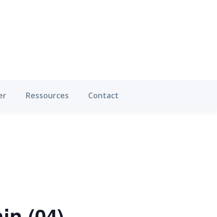
Où pratiquer
Ressources
Contact
er
Ressources
Contact
in (04)