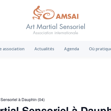
AMS ?
Notre association
Actualités
Agenda
e association
Actualités
Agenda
Où pratiqu
l Sensoriel à Dauphin (04)
rtial Sensoriel à Dauph