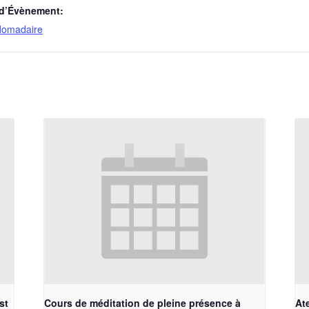
 d’Évènement:
domadaire
st
Cours de méditation de pleine présence à
At