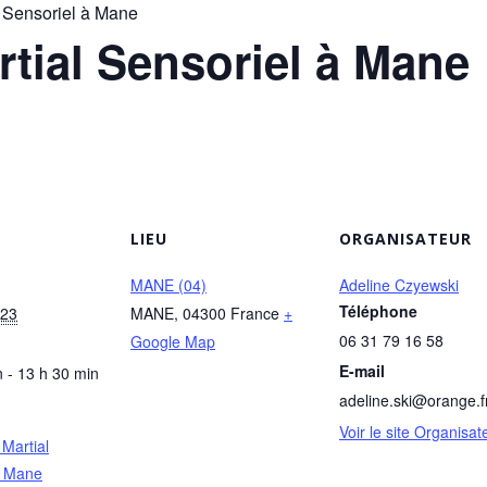
l Sensoriel à Mane
rtial Sensoriel à Mane
LIEU
ORGANISATEUR
MANE (04)
Adeline Czyewski
Téléphone
023
MANE
,
04300
France
+
06 31 79 16 58
Google Map
E-mail
 - 13 h 30 min
adeline.ski@orange.f
Voir le site Organisat
 Martial
à Mane