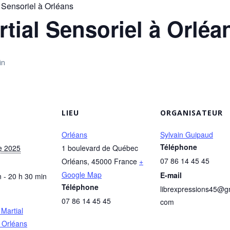
l Sensoriel à Orléans
rtial Sensoriel à Orléa
in
LIEU
ORGANISATEUR
Orléans
Sylvain Guipaud
Téléphone
e 2025
1 boulevard de Québec
07 86 14 45 45
Orléans
,
45000
France
+
Google Map
E-mail
 - 20 h 30 min
Téléphone
librexpressions45@gm
07 86 14 45 45
com
 Martial
à Orléans