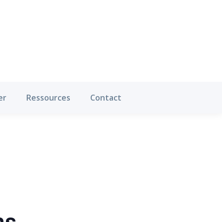
Où pratiquer
Ressources
Contact
er
Ressources
Contact
ns