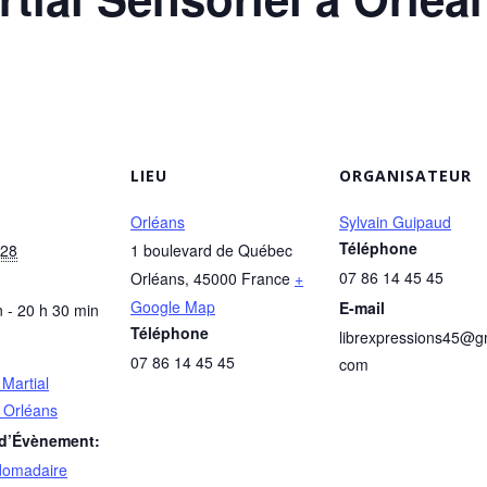
LIEU
ORGANISATEUR
Orléans
Sylvain Guipaud
Téléphone
028
1 boulevard de Québec
07 86 14 45 45
Orléans
,
45000
France
+
Google Map
E-mail
 - 20 h 30 min
Téléphone
librexpressions45@gm
07 86 14 45 45
com
 Martial
à Orléans
 d’Évènement:
domadaire