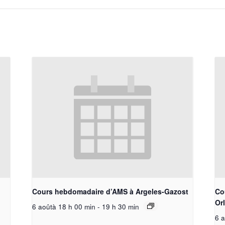
Cours hebdomadaire d’AMS à Argeles-Gazost
Co
Or
6 aoûtà 18 h 00 min
-
19 h 30 min
6 a