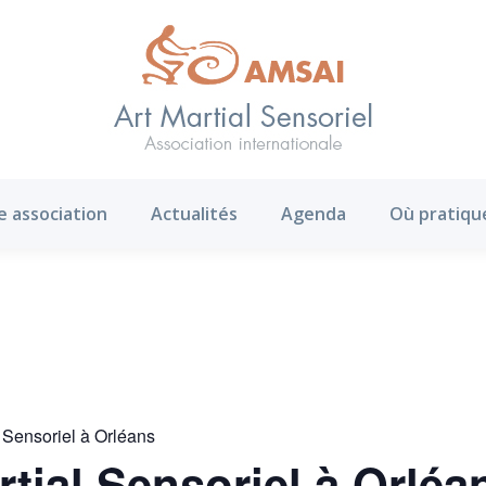
AMS ?
Notre association
Actualités
Agenda
e association
Actualités
Agenda
Où pratiqu
l Sensoriel à Orléans
rtial Sensoriel à Orléa