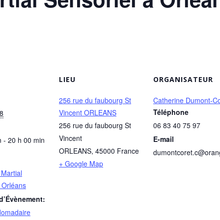
LIEU
ORGANISATEUR
256 rue du faubourg St
Catherine Dumont-Co
Téléphone
Vincent ORLEANS
8
256 rue du faubourg St
06 83 40 75 97
Vincent
E-mail
 - 20 h 00 min
ORLEANS
,
45000
France
dumontcoret.c@oran
+ Google Map
 Martial
à Orléans
 d’Évènement:
domadaire