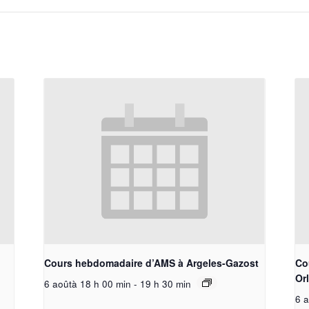
Cours hebdomadaire d’AMS à Argeles-Gazost
Co
Or
6 aoûtà 18 h 00 min
-
19 h 30 min
6 a