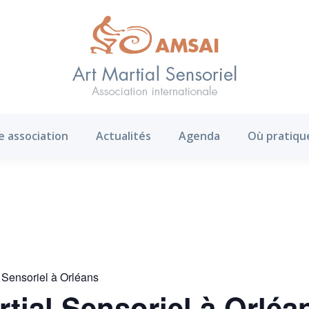
AMS ?
Notre association
Actualités
Agenda
e association
Actualités
Agenda
Où pratiqu
l Sensoriel à Orléans
rtial Sensoriel à Orléa