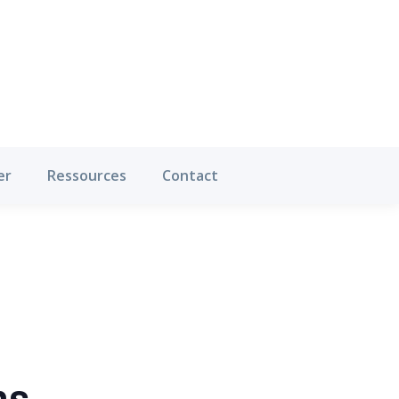
Où pratiquer
Ressources
Contact
er
Ressources
Contact
ns