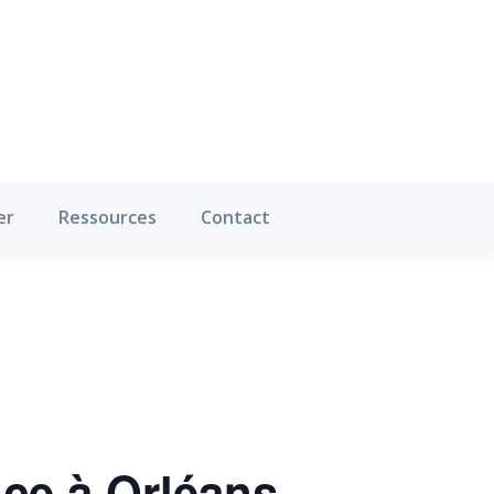
Où pratiquer
Ressources
Contact
er
Ressources
Contact
nce à Orléans