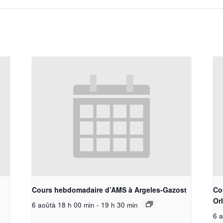
Cours hebdomadaire d’AMS à Argeles-Gazost
Co
Or
6 aoûtà 18 h 00 min
-
19 h 30 min
6 a