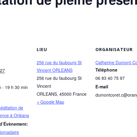
LIEU
ORGANISATEUR
256 rue du faubourg St
Catherine Dumont-Co
Téléphone
Vincent ORLEANS
027
256 rue du faubourg St
06 83 40 75 97
Vincent
E-mail
 - 19 h 30 min
ORLEANS
,
45000
France
dumontcoret.c@oran
+ Google Map
éditation de
sence à Orléans
 d’Évènement:
domadaire