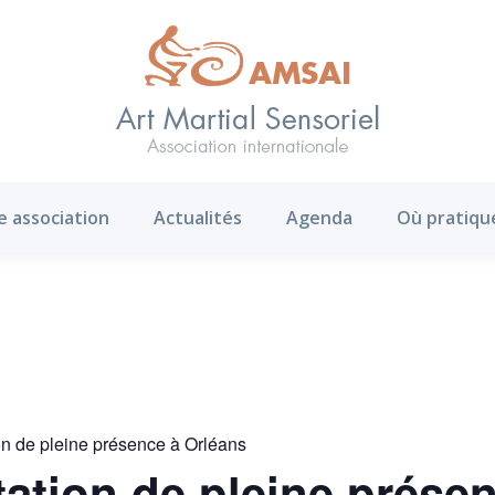
AMS ?
Notre association
Actualités
Agenda
e association
Actualités
Agenda
Où pratiqu
on de pleine présence à Orléans
ation de pleine prése