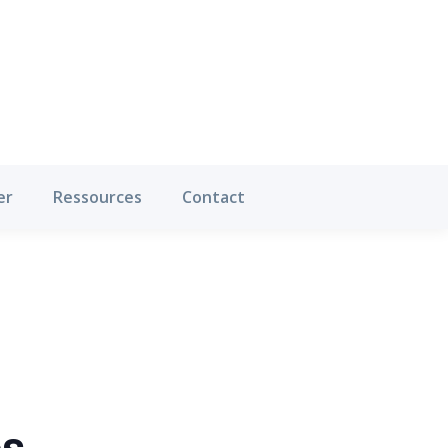
Où pratiquer
Ressources
Contact
er
Ressources
Contact
es