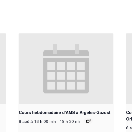
Cours hebdomadaire d’AMS à Argeles-Gazost
Co
Or
6 aoûtà 18 h 00 min
-
19 h 30 min
6 a