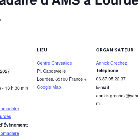
n
LIEU
ORGANISATEUR
Centre Chrysalide
Annick Grechez
Téléphone
 2027
Pl. Capdevielle
06.87.05.22.37
Lourdes
,
65100
France
+
Google Map
E-mail
 - 13 h 30 min
annick.grechez@yah
m
domadaire
urdes
 d’Évènement:
domadaire