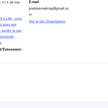
E-mail
- 17 h 00 min
praticiennebray@gmail.co
m
 à Lille : pour
Voir le site Organisateur
ix avec ses
 garder le cap
e profonde
e
 d’Évènement: