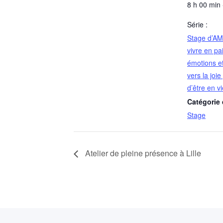
8 h 00 min 
Série :
Stage d’AMS
vivre en pa
émotions et
vers la joi
d’être en vi
Catégorie
Stage
Atelier de pleine présence à Lille