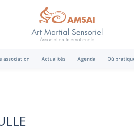
AMS ?
Notre association
Actualités
Agenda
e association
Actualités
Agenda
Où pratiqu
ULLE