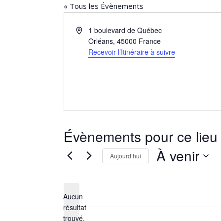
« Tous les Évènements
Adresse
1 boulevard de Québec
Orléans
,
45000
France
Recevoir l’Itinéraire à suivre
Évènements pour ce lieu
À venir
Aujourd’hui
Sélectionnez
une
date.
Aucun
résultat
Notice
trouvé.