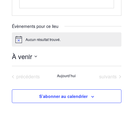
Évènements pour ce lieu
Aucun résultat trouvé.
Notice
À venir
Sélectionnez
une
Évènements
Évènements
précédents
Aujourd’hui
suivants
date.
S’abonner au calendrier