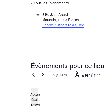
« Tous les Évènements
Adresse
3 Bd Jean Aicard
Marseille
,
13005
France
Recevoir l’Itinéraire à suivre
Évènements pour ce lieu
À venir
Aujourd’hui
Sélectionnez
une
date.
Aucun
résultat
Notice
trouvé.