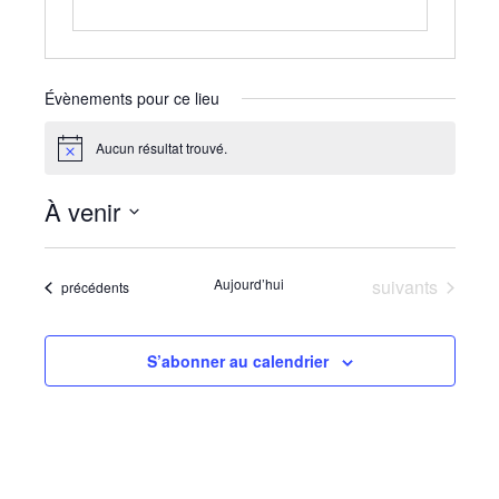
Évènements pour ce lieu
Aucun résultat trouvé.
Notice
À venir
Sélectionnez
une
Évènements
Aujourd’hui
suivants
Évènements
précédents
date.
S’abonner au calendrier