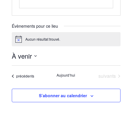
Évènements pour ce lieu
Aucun résultat trouvé.
Notice
À venir
Sélectionnez
une
Évènements
Aujourd’hui
suivants
Évènements
précédents
date.
S’abonner au calendrier