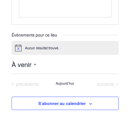
Évènements pour ce lieu
Aucun résultat trouvé.
Notice
À venir
Sélectionnez
une
Évènements
Évènements
précédents
Aujourd’hui
suivants
date.
S’abonner au calendrier