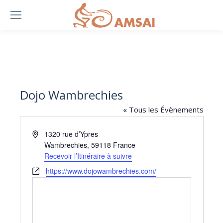
Dojo Wambrechies
« Tous les Évènements
Adresse
1320 rue d’Ypres
Wambrechies
,
59118
France
Recevoir l’Itinéraire à suivre
Site
https://www.dojowambrechies.com/
web