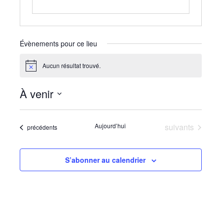
Évènements pour ce lieu
Aucun résultat trouvé.
Notice
À venir
Sélectionnez
une
Évènements
Aujourd’hui
suivants
Évènements
précédents
date.
S’abonner au calendrier