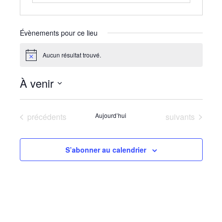
Évènements pour ce lieu
Aucun résultat trouvé.
Notice
À venir
Sélectionnez
une
Évènements
Évènements
précédents
Aujourd’hui
suivants
date.
S’abonner au calendrier