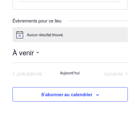
Évènements pour ce lieu
Aucun résultat trouvé.
Notice
À venir
Sélectionnez
une
Évènements
Évènements
précédents
Aujourd’hui
suivants
date.
S’abonner au calendrier