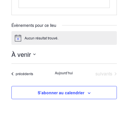
Évènements pour ce lieu
Aucun résultat trouvé.
Notice
À venir
Sélectionnez
une
Évènements
Aujourd’hui
suivants
Évènements
précédents
date.
S’abonner au calendrier