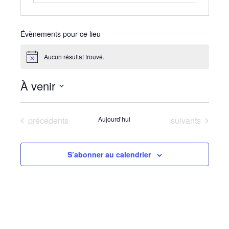
Évènements pour ce lieu
Aucun résultat trouvé.
Notice
À venir
Sélectionnez
une
Évènements
Évènements
précédents
Aujourd’hui
suivants
date.
S’abonner au calendrier