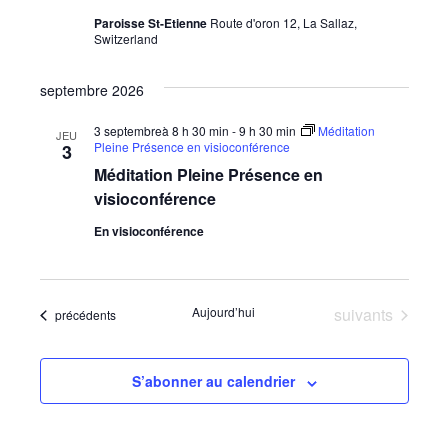
Paroisse St-Etienne
Route d'oron 12, La Sallaz,
Switzerland
septembre 2026
3 septembreà 8 h 30 min
-
9 h 30 min
Méditation
JEU
Pleine Présence en visioconférence
3
Méditation Pleine Présence en
visioconférence
En visioconférence
Évènements
Aujourd’hui
suivants
Évènements
précédents
S’abonner au calendrier