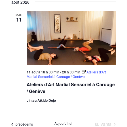
août 2026
une
date.
MAR
11
11 aoûtà 18 h 30 min
-
20 h 00 min
Ateliers d’Art
Martial Sensoriel à Carouge / Genève
Ateliers d’Art Martial Sensoriel à Carouge
/ Genève
Jintsu Aïkido Dojo
Évènements
Aujourd’hui
suivants
Évènements
précédents