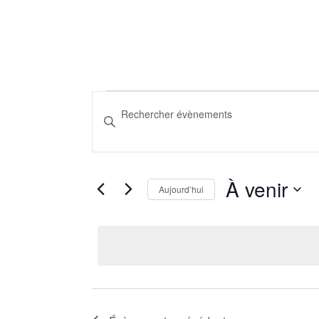
Évènements
Recherche
Saisir
mot-
et
clé.
navigation
Rechercher
Évènements
À venir
Aujourd’hui
de
par
Sélectionnez
mot-
vues
la
clé.
date
Évènements