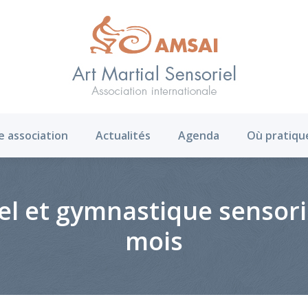
AMS ?
Notre association
Actualités
Agenda
e association
Actualités
Agenda
Où pratiqu
el et gymnastique sensorie
mois