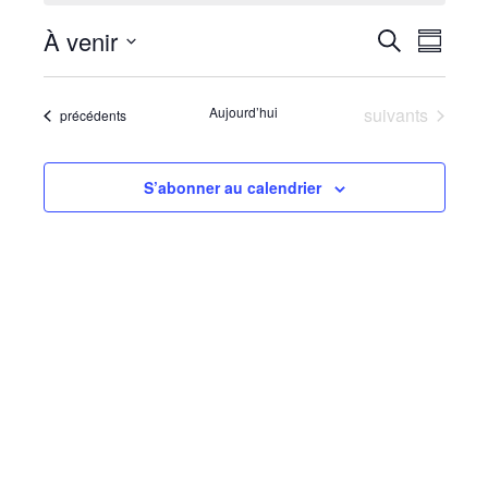
Reche
Navi
À venir
Recherche
Résumé
de
Sélectionnez
et
la
vues
Évènements
Aujourd’hui
suivants
Évènements
précédents
date
naviga
Évè
de
S’abonner au calendrier
vues
Évène