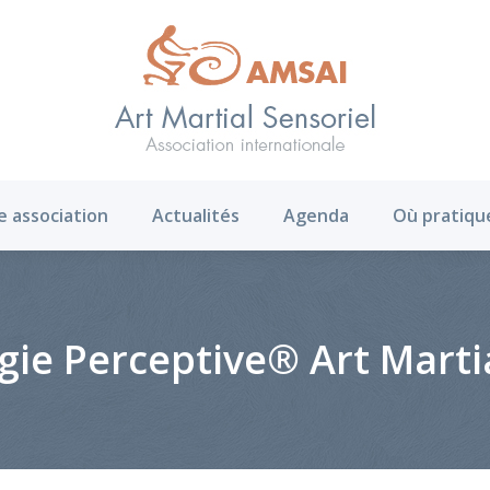
AMS ?
Notre association
Actualités
Agenda
e association
Actualités
Agenda
Où pratiqu
ie Perceptive® Art Martia