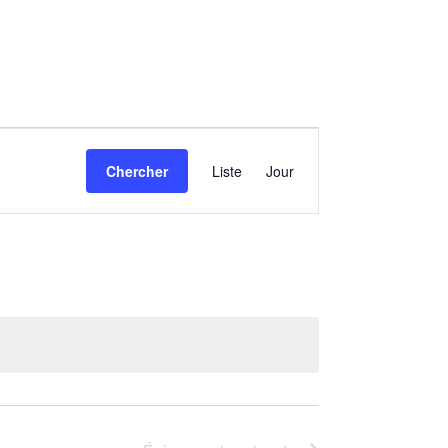
Navigation
de
Chercher
Liste
Jour
vues
Évènement