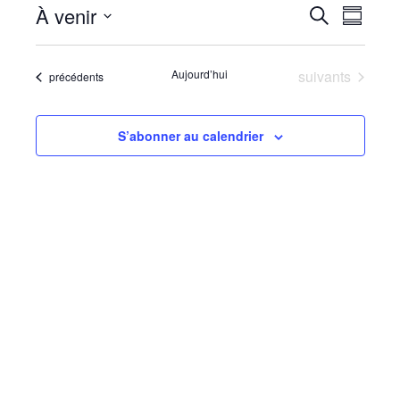
Reche
Navi
À venir
Recherche
Résumé
de
Sélectionnez
et
la
vues
Évènements
Aujourd’hui
suivants
Évènements
précédents
date
naviga
Évè
de
S’abonner au calendrier
vues
Évène