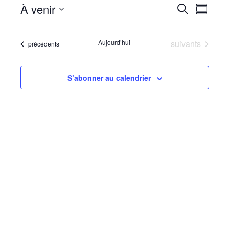
Reche
Navi
À venir
Recherche
Résumé
de
Sélectionnez
et
la
vues
Évènements
Aujourd’hui
suivants
Évènements
précédents
date
naviga
Évè
de
S’abonner au calendrier
vues
Évène