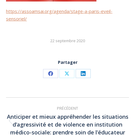
https://assoamsai.org/agenda/stage-a-paris-eveil-
sensoriel/
22 septembre 2020
Partager
Partager
Partager
Partager
sur
sur
sur
Facebook
X
LinkedIn
Navigation
PRÉCÉDENT
article
Anticiper et mieux appréhender les situations
d’agressivité et de violence en institution
Article
précédent
médico-sociale: prendre soin de l’éducateur