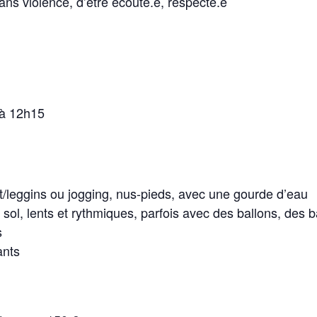
ns violence, d’être écouté.e, respecté.e
 à 12h15
rt/leggins ou jogging, nus-pieds, avec une gourde d’eau
ol, lents et rythmiques, parfois avec des ballons, des b
s
ants