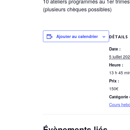
10 ateliers programmés au 1er trimes
(plusieurs chèques possibles)
Ajouter au calendrier
DÉTAILS
Date :
5 juillet 20
Heure :
13 h 45 min
Prix :
150€
Catégorie
Cours heb
Évènements liés