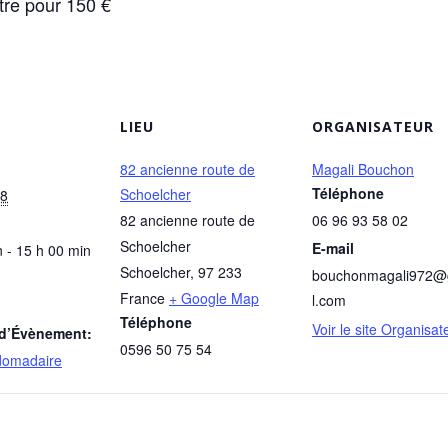
tre pour 150 €
LIEU
ORGANISATEUR
82 ancienne route de
Magali Bouchon
Téléphone
Schoelcher
28
82 ancienne route de
06 96 93 58 02
Schoelcher
E-mail
 - 15 h 00 min
Schoelcher
,
97 233
bouchonmagali972@
France
+ Google Map
l.com
Téléphone
Voir le site Organisat
 d’Évènement:
0596 50 75 54
domadaire