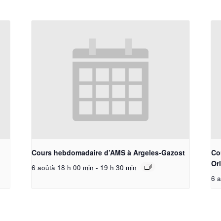
Cours hebdomadaire d’AMS à Argeles-Gazost
Co
Or
6 aoûtà 18 h 00 min
-
19 h 30 min
6 a