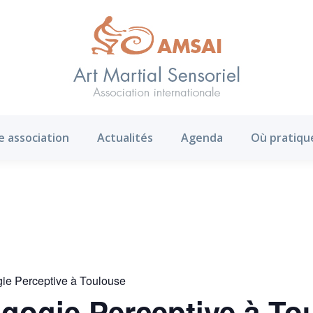
AMS ?
Notre association
Actualités
Agenda
e association
Actualités
Agenda
Où pratiqu
gie Perceptive à Toulouse
agogie Perceptive à To