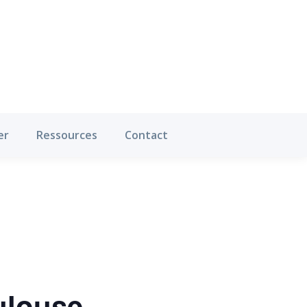
Où pratiquer
Ressources
Contact
er
Ressources
Contact
ulouse