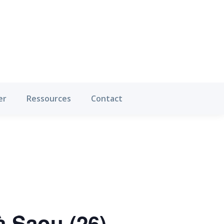
Où pratiquer
Ressources
Contact
er
Ressources
Contact
à Saou (26)