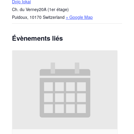
Dojo Iokai
Ch. du Verney20A (1er étage)
Puidoux
,
10170
Switzerland
+ Google Map
Évènements liés