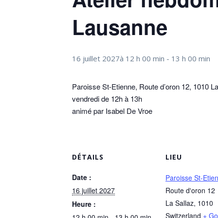
Lausanne
16 juillet 2027à 12 h 00 min
-
13 h 00 min
Paroisse St-Etienne, Route d’oron 12, 1010 La
vendredi de 12h à 13h
animé par Isabel De Vroe
DÉTAILS
LIEU
Date :
Paroisse St-Etie
16 juillet 2027
Route d'oron 12
La Sallaz
,
1010
Heure :
Switzerland
+ Go
12 h 00 min - 13 h 00 min