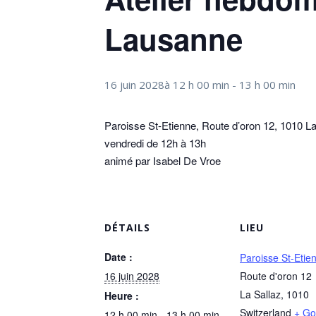
Lausanne
16 juin 2028à 12 h 00 min
-
13 h 00 min
Paroisse St-Etienne, Route d’oron 12, 1010 La
vendredi de 12h à 13h
animé par Isabel De Vroe
DÉTAILS
LIEU
Date :
Paroisse St-Etie
16 juin 2028
Route d'oron 12
La Sallaz
,
1010
Heure :
Switzerland
+ Go
12 h 00 min - 13 h 00 min