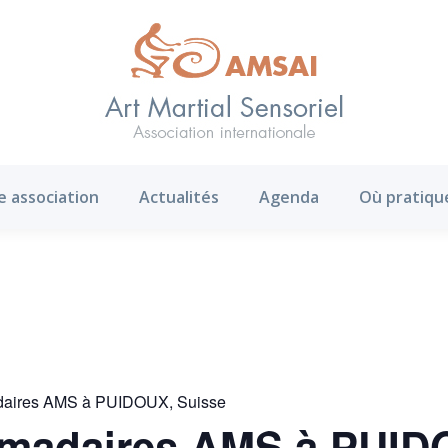
AMS ?
Notre association
Actualités
Agenda
e association
Actualités
Agenda
Où pratiqu
daires AMS à PUIDOUX, Suisse
omadaires AMS à PUID