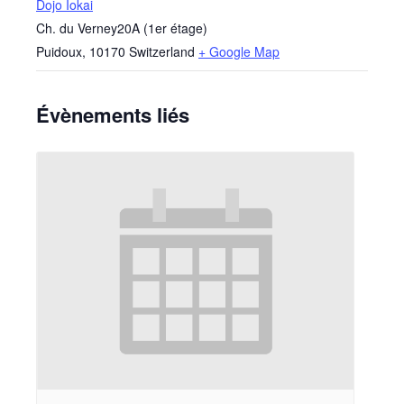
Dojo Iokai
Ch. du Verney20A (1er étage)
Puidoux
,
10170
Switzerland
+ Google Map
Évènements liés