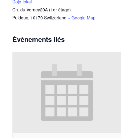
Dojo Iokai
Ch. du Verney20A (1er étage)
Puidoux
,
10170
Switzerland
+ Google Map
Évènements liés