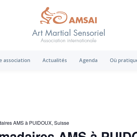
AMS ?
Notre association
Actualités
Agenda
e association
Actualités
Agenda
Où pratiqu
daires AMS à PUIDOUX, Suisse
omadaires AMS à PUID