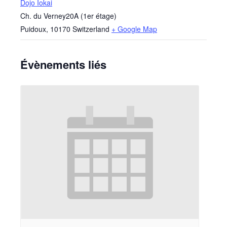
Dojo Iokai
Ch. du Verney20A (1er étage)
Puidoux
,
10170
Switzerland
+ Google Map
Évènements liés