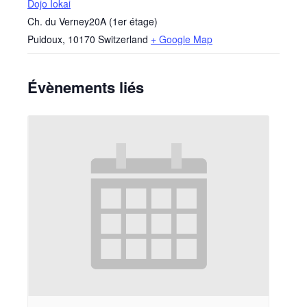
Dojo Iokai
Ch. du Verney20A (1er étage)
Puidoux
,
10170
Switzerland
+ Google Map
Évènements liés