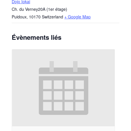
Dojo Iokai
Ch. du Verney20A (1er étage)
Puidoux
,
10170
Switzerland
+ Google Map
Évènements liés