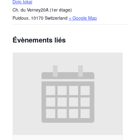
Dojo Iokai
Ch. du Verney20A (1er étage)
Puidoux
,
10170
Switzerland
+ Google Map
Évènements liés